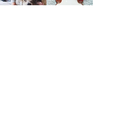
MIVO Immobilienmanagement GmbH
1030 Wien, Riesgasse 3/15
T: 01 /
710 533 00
F: 01 /
710 533 05
E:
office@mivo.at
Notfalltelefon und -Email