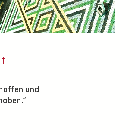
t
chaffen und
 haben.“